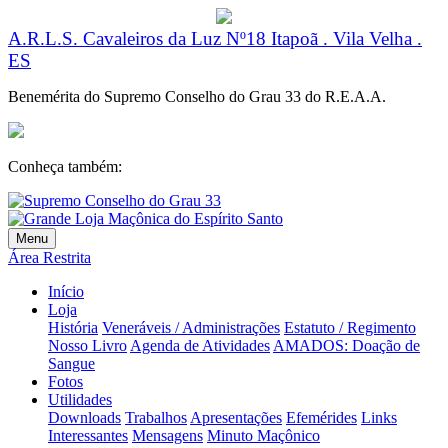
A.R.L.S. Cavaleiros da Luz Nº18
Itapoã . Vila Velha .
ES
Benemérita do Supremo Conselho do Grau 33 do R.E.A.A.
Conheça também:
Menu
Área Restrita
Início
Loja
História
Veneráveis / Administrações
Estatuto / Regimento
Nosso Livro
Agenda de Atividades
AMADOS: Doação de
Sangue
Fotos
Utilidades
Downloads
Trabalhos
Apresentações
Efemérides
Links
Interessantes
Mensagens
Minuto Maçônico