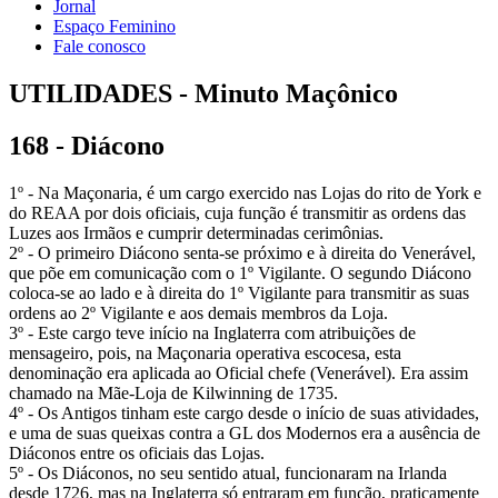
Jornal
Espaço Feminino
Fale conosco
UTILIDADES - Minuto Maçônico
168 - Diácono
1º - Na Maçonaria, é um cargo exercido nas Lojas do rito de York e
do REAA por dois oficiais, cuja função é transmitir as ordens das
Luzes aos Irmãos e cumprir determinadas cerimônias.
2º - O primeiro Diácono senta-se próximo e à direita do Venerável,
que põe em comunicação com o 1º Vigilante. O segundo Diácono
coloca-se ao lado e à direita do 1º Vigilante para transmitir as suas
ordens ao 2º Vigilante e aos demais membros da Loja.
3º - Este cargo teve início na Inglaterra com atribuições de
mensageiro, pois, na Maçonaria operativa escocesa, esta
denominação era aplicada ao Oficial chefe (Venerável). Era assim
chamado na Mãe-Loja de Kilwinning de 1735.
4º - Os Antigos tinham este cargo desde o início de suas atividades,
e uma de suas queixas contra a GL dos Modernos era a ausência de
Diáconos entre os oficiais das Lojas.
5º - Os Diáconos, no seu sentido atual, funcionaram na Irlanda
desde 1726, mas na Inglaterra só entraram em função, praticamente