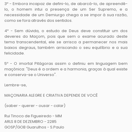
3º - Embora incapaz de defini-lo, de abarcá-lo, de apreendê-
lo, o homem intui a presença de um Ser Supremo, e a
necessidade de um Demiurgo chega a se impor à sua razão,
como se fora através dos sentidos.
4º - Sem dúvida, o estudo de Deus deve constituir um dos
deveres do Maçom, pois que sem o exame acurado deste
tema transcendental, ele se arrisca a permanecer nos mais
baixos degraus, também arriscando o seu equilíbrio e a sua
felicidade.
5º - O imortal Pitágoras assim o definiu em linguagem bem
maçônica: "Deus é a ordem e a harmonia, graças à qual existe
e conserva-se o Universo".
Lembre-se,
MAÇONARIA ALEGRE E CRIATIVA DEPENDE DE VOCÊ
(saber - querer - ousar - calar)
Rui Tinoco de Figueiredo - MM
ARLS 8 DE DEZEMBRO - 2285
GOSP/GOB Guarulhos - S.Paulo