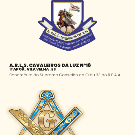
A.R.L.S. CAVALEIROS DA LUZ Nº18
ITAPOÃ . VILA VELHA . ES
Benemérita do Supremo Conselho do Grau 33 do R.E.A.A.