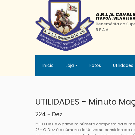
A.R.L.S. CAVAL
ITAPOÃ . VILA VELHA 
Benemérita do Sup
R.E.A.A.
Início
Loja
Fotos
Utilidades
UTILIDADES - Minuto Ma
224 - Dez
1º - O Dez é o primeiro número composto da nu
2º - O Dez é o número do Universo considerado