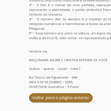
criadora, mas como meta final e síntese estática 
3º - O Dez é o númer do ciclo perfeito, repres
representa a eternidade: o ponto simboliza Deus, 
símbolo do Universo.
4º - O número dez ou denário é a medida do t
relações numéricas e harmônicas e todas as pre
Pitágoras.
5º - Esse número era, para os sábios, um signo 
união e de boa fé, visto achar-se representado p
Lembre-se,
MAÇONARIA ALEGRE E CRIATIVA DEPENDE DE VOCÊ
(saber - querer - ousar - calar)
Rui Tinoco de Figueiredo - MM
ARLS 8 DE DEZEMBRO - 2285
GOSP/GOB Guarulhos - S.Paulo
Voltar para a página anterior