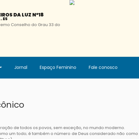
EIROS DA LUZ Nº18
. ES
remo Conselho do Grau 33 do
Jornal
Espaço Feminino
Fale conosco
çônico
meração de todos os povos, sem exceção, no mundo moderno.
 como um todo; é também o número de Deus considerado não como 