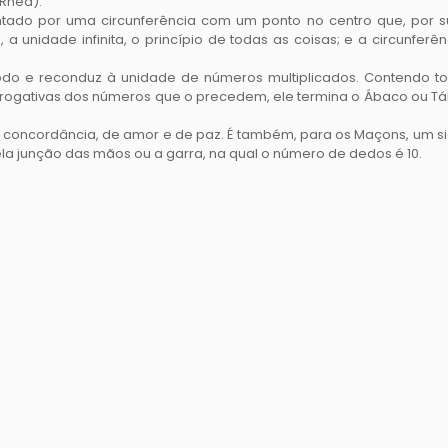
(Rhea).
entado por uma circunferência com um ponto no centro que, por s
a unidade infinita, o princípio de todas as coisas; e a circunferên
odo e reconduz à unidade de números multiplicados. Contendo t
rrogativas dos números que o precedem, ele termina o Ábaco ou T
de concordância, de amor e de paz. É também, para os Maçons, um s
ela junção das mãos ou a garra, na qual o número de dedos é 10.