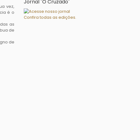
Jornal "O Cruzado"
ua vez,
cia é o
Confira todas as edições.
odas as
ábua de
igno de